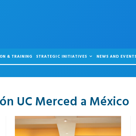
ON & TRAINING
STRATEGIC INITIATIVES
NEWS AND EVENT
ción UC Merced a México