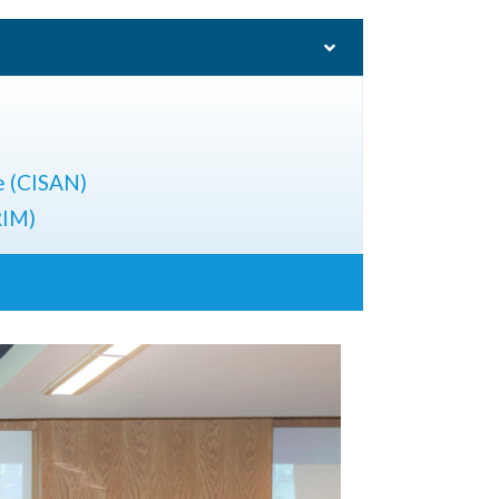
e (CISAN)
RIM)