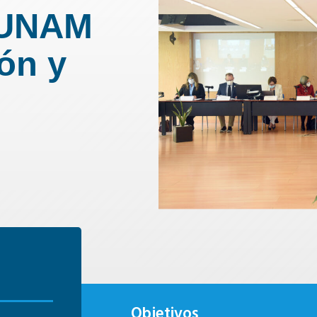
 UNAM
ón y
Objetivos