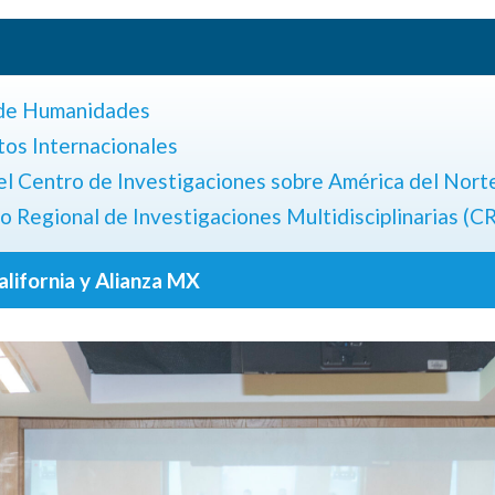
 de Humanidades
tos Internacionales
del Centro de Investigaciones sobre América del Nort
o Regional de Investigaciones Multidisciplinarias (C
alifornia y Alianza MX