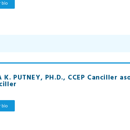
 bio
K. PUTNEY, PH.D., CCEP Canciller as
ciller
 bio