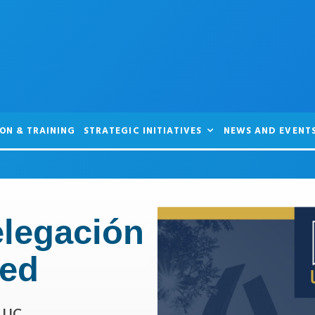
ON & TRAINING
STRATEGIC INITIATIVES
NEWS AND EVENT
elegación
ced
n UC