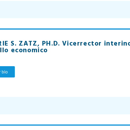
E S. ZATZ, PH.D. Vicerrector interin
llo economico
 bio