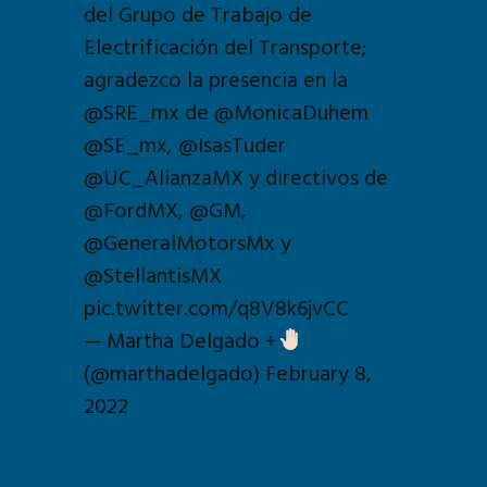
del Grupo de Trabajo de
Electrificación del Transporte;
agradezco la presencia en la
@SRE_mx
de
@MonicaDuhem
@SE_mx
,
@IsasTuder
@UC_AlianzaMX
y directivos de
@FordMX
,
@GM
,
@GeneralMotorsMx
y
@StellantisMX
pic.twitter.com/q8V8k6jvCC
— Martha Delgado +
(@marthadelgado)
February 8,
2022