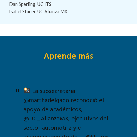
Dan Sperling, UC ITS
Isabel Studer, UC Alianza MX
Aprende más
La subsecretaria
@marthadelgado
reconoció el
apoyo de académicos,
@UC_AlianzaMX
, ejecutivos del
sector automotriz y el
acompañamiento de la
@SE_mx
,