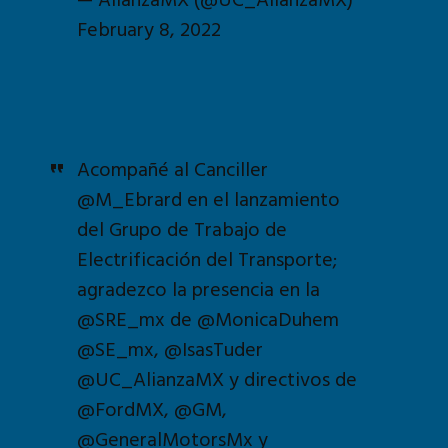
February 8, 2022
Acompañé al Canciller
@M_Ebrard
en el lanzamiento
del Grupo de Trabajo de
Electrificación del Transporte;
agradezco la presencia en la
@SRE_mx
de
@MonicaDuhem
@SE_mx
,
@IsasTuder
@UC_AlianzaMX
y directivos de
@FordMX
,
@GM
,
@GeneralMotorsMx
y