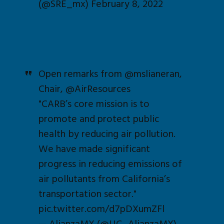
(@SRE_mx)
February 8, 2022
Open remarks from
@mslianeran
,
Chair,
@AirResources
"CARB’s core mission is to
promote and protect public
health by reducing air pollution.
We have made significant
progress in reducing emissions of
air pollutants from California’s
transportation sector."
pic.twitter.com/d7pDXumZFl
— AlianzaMX (@UC_AlianzaMX)