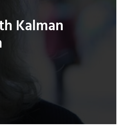
ith Kalman
n