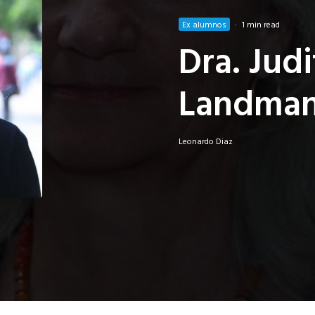
Ex alumnos
·
1 min read
Dra. Jud
Landma
Leonardo Diaz